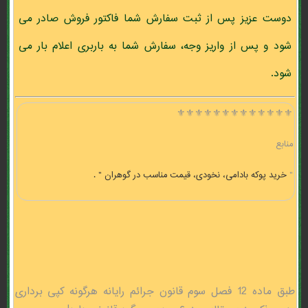
دوست عزیز پس از ثبت سفارش شما فاکتور فروش صادر می
شود و پس از واریز وجه، سفارش شما به باربری اعلام بار می
شود.
⚜️⚜️⚜️⚜️⚜️⚜️⚜️⚜️⚜️⚜️⚜️⚜️⚜️
منابع
"
خرید پوکه بادامی، نخودی، قیمت مناسب در گوهران " .
طبق ماده 12 فصل سوم قانون جرائم رایانه هرگونه کپی برداری