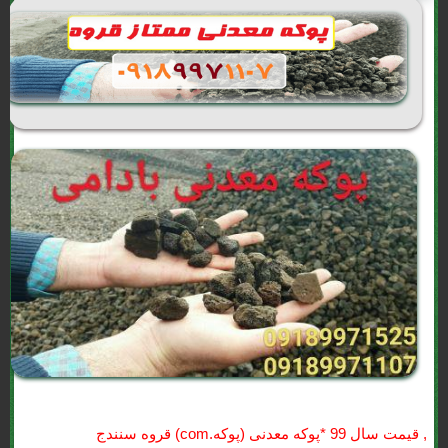
, قيمت سال 99 *پوکه معدنی (پوکه.com) قروه سنندج