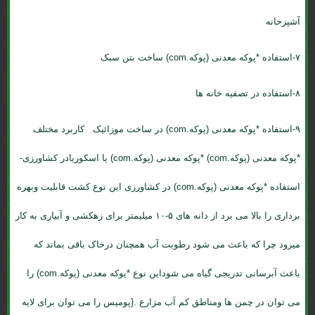
آشپزخانه
۷-استفاده *پوکه معدنی (پوکه.com) ساخت بتن سبک
۸-استفاده در تصفیه خانه ها
۹-استفاده *پوکه معدنی (پوکه.com) در ساخت موزائیک کاربرد مختلف
*پوکه معدنی (پوکه.com) *پوکه معدنی (پوکه.com) یا اسکوریادر کشاورزی-
استفاده *پوکه معدنی (پوکه.com) در کشاورزی این نوع کشت قابلیت وبهره
برداری را بالا می برد از دانه های ۵-۱۰ میلیمتر برای زهکشی و آبیاری به کار
میرود چرا که باعث می شود رطوبت آب همچنان درخاک باقی بماند که
باعث آبرسانی تدریجی گیاه می شوداین نوع *پوکه معدنی (پوکه.com) را
می توان در چمن ها ومناطق کم آب مزارع .{پومیس را می توان برای لایه