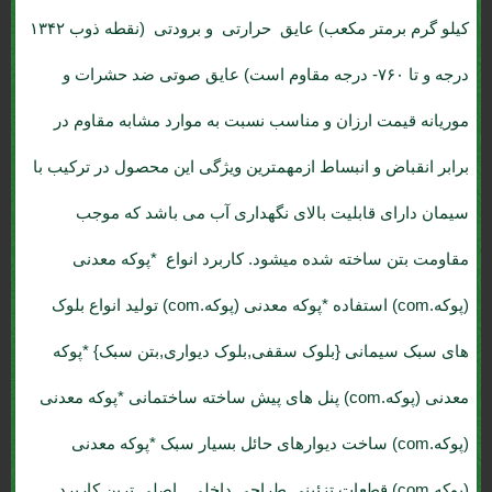
کیلو گرم برمتر مکعب) عایق حرارتی و برودتی (نقطه ذوب ۱۳۴۲
درجه و تا ۷۶۰- درجه مقاوم است) عایق صوتی ضد حشرات و
موریانه قیمت ارزان و مناسب نسبت به موارد مشابه مقاوم در
برابر انقباض و انبساط ازمهمترین ویژگی این محصول در ترکیب با
سیمان دارای قابلیت بالای نگهداری آب می باشد که موجب
مقاومت بتن ساخته شده میشود. کاربرد انواع *پوکه معدنی
(پوکه.com) استفاده *پوکه معدنی (پوکه.com) تولید انواع بلوک
های سبک سیمانی {بلوک سقفی,بلوک دیواری,بتن سبک} *پوکه
معدنی (پوکه.com) پنل های پیش ساخته ساختمانی *پوکه معدنی
(پوکه.com) ساخت دیوارهای حائل بسیار سبک *پوکه معدنی
(پوکه.com) قطعات تزئینی,طراحی داخلی اصلی ترین کاربرد