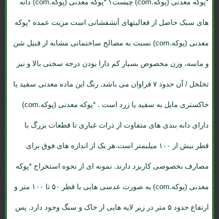
*پوکه معدنی (پوکه.com) چیست؟
*پوکه معدنی (پوکه.com) دانه
های سبک حاصل از فعالیتهای آتشفشانی است مزیت عمده *پوکه
معدنی (پوکه.com) نسبت به مصالح ساختمانی مشابه از قبیل شن
و ماسه، وزن مخصوص بسیار کم دارا بودن درجه سختی بالا و نیز
تخلخل / آن حدود ۷ فراوان می باشد. رنگ این ماده معدنی سفید یا
خاکستری مایل به سفید یا زرد است . *پوکه معدنی (پوکه.com)
دارای دانه بندی های متفاوت از ذرات غباری تا قطعات بزرگ با
قطر بیش از ۱۰۰ میلیمتر است.هر یک از اندازه های فوق برای
مصارف بخصوصی کاربرد دارند. نمونه ای از نحوه استخراج *پوکه
معدنی (پوکه.com) به صورت عدسی هایی با قطر ۵۰ تا ۱۰۰ متر و
ارتفاع حدود ۵ متر در زیر لایه هایی از خاک و سنگ وجود دارد. پس