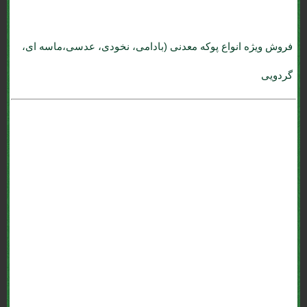
فروش ویژه انواع پوکه معدنی (بادامی، نخودی، عدسی،ماسه ای،
گردویی
قيمت سال 99 *پوکه معدنی (پوکه.com) قروه سنندج : *پوکه پومیس .
*پوکه قروه . *پوکه معدنی (پوکه.com) قروه . *پوکه تنی چند؟ . *پوکه ماسه
ای . *پوکه عدسی . *پوکه نخودی . *پوکه بادامی . *پوکه فندوقی . *پوکه
ارزان . *پوکه معدنی (پوکه.com) برای تهران و کرج . *پوکه شیب بندی .
قیمت روز *پوکه معدنی (پوکه.com) قروه . پومیس تبریز . محاسبه *پوکه
معدنی (پوکه.com) . *پوکه معدنی (پوکه.com) سفید بستان آباد . فروش