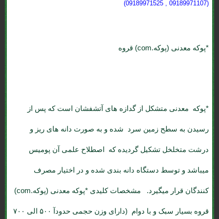
(09189971107 , 09189971525)
*پوکه معدنی (پوکه.com) قروه
*پوکه معدنی
متشکل از گدازه های آتشفشان است که پس از
رسیدن به سطح زمین سرد شده و به صورت دانه های ریز و
درشت متخلخل تشکیل گردیده که اصطلاح علمی آن پومیس
میباشد و توسط دستگاه دانه بندی شده و در اختیار مصرف
کنندگان قرار میگیرد. مشخصات کلیدی *پوکه معدنی (پوکه.com)
قروه بسیار سبک و با دوام (دارای وزن حجمی حدودآ ۵۰۰ الی ۷۰۰