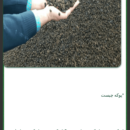
*پوکه چیست