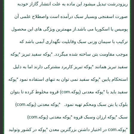
ریزودرشت تبدیل میشود این ماده به علت انتشار گازاز خودبه
صورت اسفنجی وبسیار سبک درآمده است واصطلاح علمی آن
پومیس یا اسکوریا می باشد.از مهمترین ویژگی های این محصول
ترکیب با سیمان وزنی سبک وقابلیت نگهداری آبمی باشد که
موجب مقاومت بتن ساخته شده میگردد. *پوکه سفید تبریز *پوکه
سفید تبریز همانند *پوکه تبریز کاربرد مشترکی دارند اما به دلیل
استحکام پایین *پوکه سفید نمی توان به تنهای استفاده نمود *پوکه
سفید باید با *پوکه معدنی (پوکه.com) قروه مخلوط کرده تا بتوان
بلوک یا بتن سبک ومحکم تهیه نمود. *پوکه معدنی (پوکه.com)
سبک *پوکه ارزان وسبک قروه *پوکه معدنی (پوکه.com)
*پوکه.com در اختیار داشتن بزرگترین معدن *پوکه در کشور وتولید