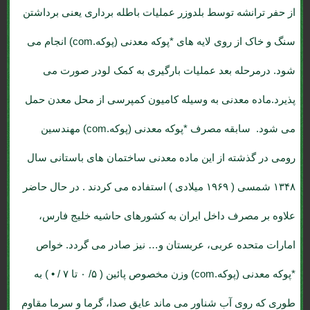
از حفر ترانشه توسط بلدوزر عملیات باطله برداری یعنی برداشتن
سنگ و خاک از روی لایه های *پوکه معدنی (پوکه.com) انجام می
شود. درمرحله بعد عملیات بارگیری به کمک لودر صورت می
پذیرد.ماده معدنی به وسیله کامیون کمپرسی از محل معدن حمل
می شود. سابقه مصرف *پوکه معدنی (پوکه.com) مهندسین
رومی در گذشته از این ماده معدنی ساختمان های باستانی سال
۱۳۴۸ شمسی ( ۱۹۶۹ میلادی ) استفاده می کردند . در حال حاضر
علاوه بر مصرف داخل ایران به کشورهای حاشیه خلیج فارس،
امارات متحده عربی، عربستان و… نیز صادر می گردد. خواص
*پوکه معدنی (پوکه.com) وزن مخصوص پائین ( ۵/ ۰ تا ۷ / • ) به
طوری که روی آب شناور می ماند عایق صدا، گرما و سرما مقاوم