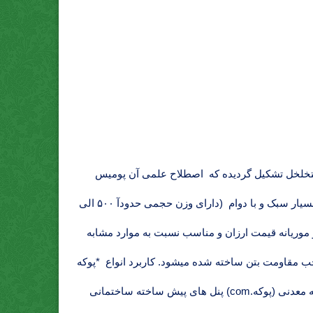
تخلخل تشکیل گردیده که اصطلاح علمی آن پومیس
میباشد و توسط دستگاه دانه بندی شده و در اختیار مصرف کنندگان قرار میگیرد. مشخصات کلیدی *پوکه معدنی (پوکه.com) قروه بسیار سبک و با دوام (دارای وزن حجمی حدودآ ۵۰۰ الی
 درجه مقاوم است) عایق صوتی ضد حشرات و موریانه قیمت ارزان و مناسب نسبت به موارد مشابه
جب مقاومت بتن ساخته شده میشود. کاربرد انواع *پوکه
معدنی (پوکه.com) استفاده *پوکه معدنی (پوکه.com) تولید انواع بلوک های سبک سیمانی {بلوک سقفی,بلوک دیواری,بتن سبک} *پوکه معدنی (پوکه.com) پنل های پیش ساخته ساختمانی