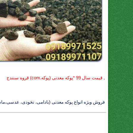
, قيمت سال 99 *پوکه معدنی (پوکه.com) قروه سنندج
فروش ویژه انواع پوکه معدنی (بادامی، نخودی، عدسی،ما