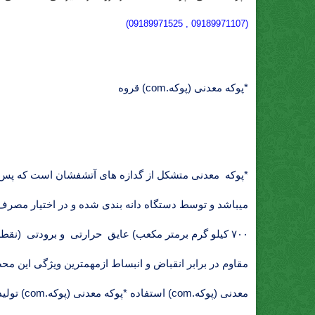
(09189971107 , 09189971525)
*پوکه معدنی (پوکه.com) قروه
*پوکه معدنی
متشکل از گدازه های آتشفشان است که پس 
مقاوم در برابر انقباض و انبساط ازمهمترین ویژگی این م