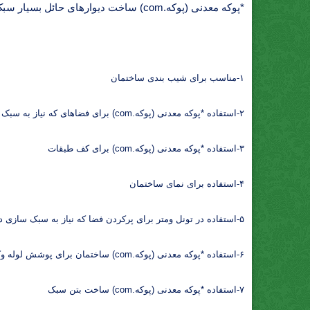
*پوکه معدنی (پوکه.com) ساخت دیوارهای حائل بسیار سبک *پوکه معدنی (پوکه.com) قطعات تزئینی,طراحی داخلی اصلی ترین کاربرد *پوکه معدنی (پوکه.com) *پوکه.com
۱-مناسب برای شیب بندی ساختمان
۲-استفاده *پوکه معدنی (پوکه.com) برای فضاهای که نیاز به سبک سازی دارد
۳-استفاده *پوکه معدنی (پوکه.com) برای کف طبقات
۴-استفاده برای نمای ساختمان
۵-استفاده در تونل ومتر برای پرکردن فضا که نیاز به سبک سازی دارد
۶-استفاده *پوکه معدنی (پوکه.com) ساختمان برای پوشش لوله وکف آشپزخانه
۷-استفاده *پوکه معدنی (پوکه.com) ساخت بتن سبک