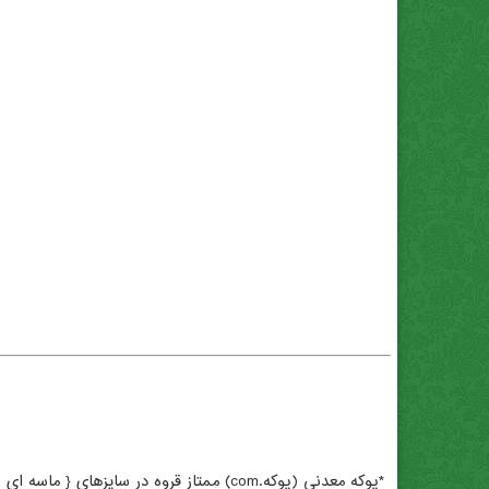
*پوکه معدنی (پوکه.com) عبدی . بهترین *پوکه معدنی (پوکه.com) . *پوکه معدنی (پوکه.com) برای گلدان . تهیه *پوکه معدنی (پوکه.com) . *پوکه معدنی (پوکه.com) تبریز .
*پوکه معدنی (پوکه.com) ممتاز قروه در سایزهای { ماسه ای , عدسی , نخودی , فندوقی , گردویی , آبنما }