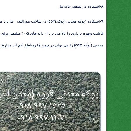
۸-استفاده در تصفیه خانه ها
قابلیت وبهره بردا
معدنی (پوکه.com) را می توان در چمن ها ومناطق کم آب مزارع .{پومیس را می توان برای لایه های زیرین خاک استفاده نمود}