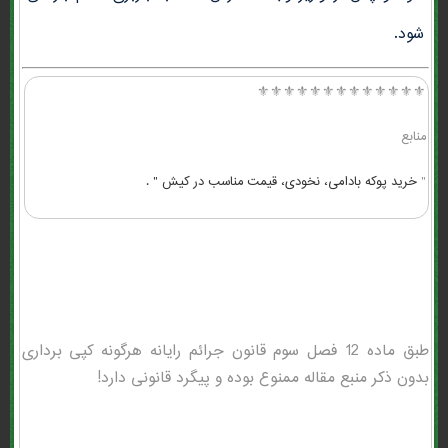
شود.
⚜️⚜️⚜️⚜️⚜️⚜️⚜️⚜️⚜️⚜️⚜️⚜️⚜️
منابع
"
خرید پوکه بادامی، نخودی، قیمت مناسب در كيش " .
طبق ماده 12 فصل سوم قانون جرائم رایانه هرگونه کپی برداری
بدون ذکر منبع مقاله ممنوع بوده و پیگرد قانونی دارد!