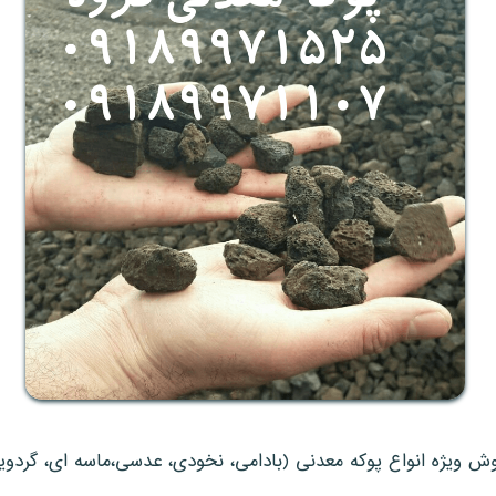
وش ویژه انواع پوکه معدنی (بادامی، نخودی، عدسی،ماسه ای، گردوی