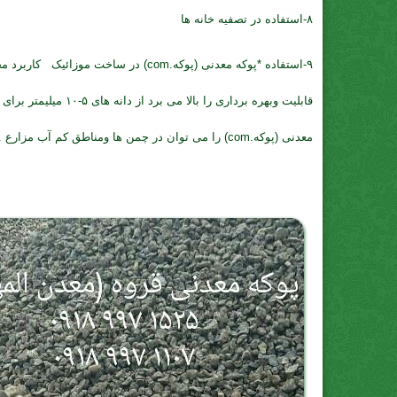
۸-استفاده در تصفیه خانه ها
قابلیت وبهره بردا
معدنی (پوکه.com) را می توان در چمن ها ومناطق کم آب مزارع .{پومیس را می توان برای لایه های زیرین خاک استفاده نمود}