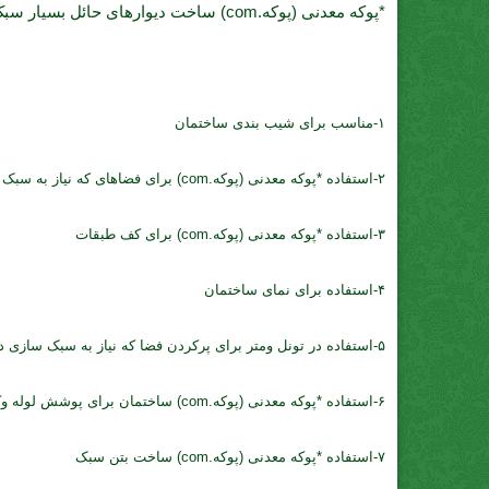
*پوکه معدنی (پوکه.com) ساخت دیوارهای حائل بسیار سبک *پوکه معدنی (پوکه.com) قطعات تزئینی,طراحی داخلی اصلی ترین کاربرد *پوکه معدنی (پوکه.com) *پوکه.com
۱-مناسب برای شیب بندی ساختمان
۲-استفاده *پوکه معدنی (پوکه.com) برای فضاهای که نیاز به سبک سازی دارد
۳-استفاده *پوکه معدنی (پوکه.com) برای کف طبقات
۴-استفاده برای نمای ساختمان
۵-استفاده در تونل ومتر برای پرکردن فضا که نیاز به سبک سازی دارد
۶-استفاده *پوکه معدنی (پوکه.com) ساختمان برای پوشش لوله وکف آشپزخانه
۷-استفاده *پوکه معدنی (پوکه.com) ساخت بتن سبک