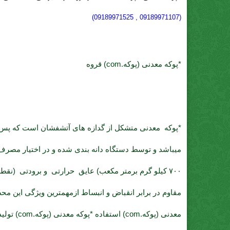
(09189971107 , 09189971525)
*پوکه معدنی (پوکه.com) قروه
*پوکه معدنی
متشکل از گدازه های آتشفشان است که پس 
مقاوم در برابر انقباض و انبساط ازمهمترین ویژگی این م