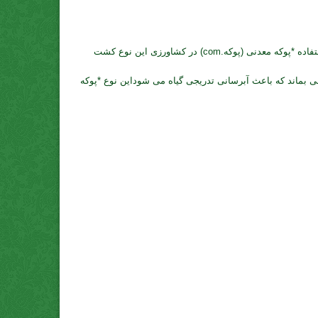
۹-استفاده *پوکه معدنی (پوکه.com) در ساخت موزائیک کاربرد مختلف *پوکه معدنی (پوکه.com) *پوکه معدنی (پوکه.com) یا اسکوریادر کشاورزی- استفاده *پوکه معدنی (پوکه.com) در کشاورزی این نوع کشت
 آب همچنان درخاک باقی بماند که باعث آبرسانی تدریجی گیاه می شوداین نوع *پوکه