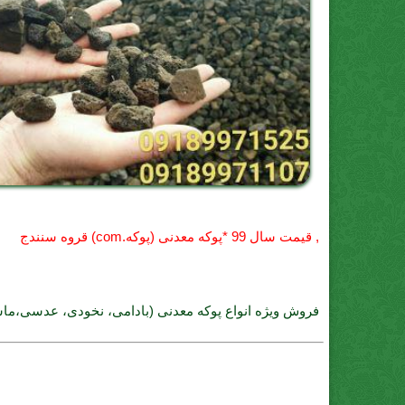
, قيمت سال 99 *پوکه معدنی (پوکه.com) قروه سنندج
فروش ویژه انواع پوکه معدنی (بادامی، نخودی، عدسی،ما