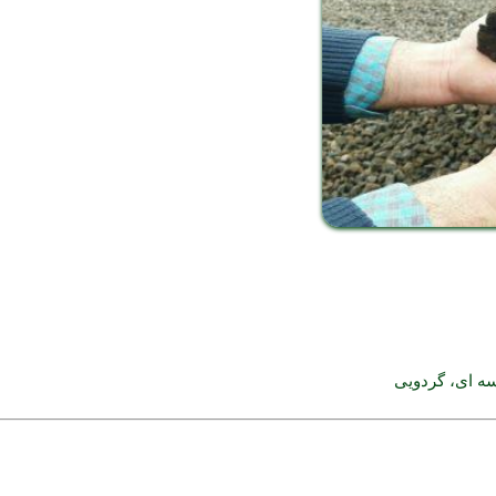
سه ای، گردویی