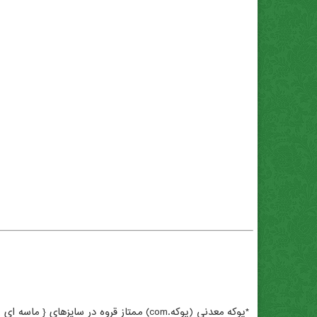
*پوکه معدنی (پوکه.com) عبدی . بهترین *پوکه معدنی (پوکه.com) . *پوکه معدنی (پوکه.com) برای گلدان . تهیه *پوکه معدنی (پوکه.com) . *پوکه معدنی (پوکه.com) تبریز .
*پوکه معدنی (پوکه.com) ممتاز قروه در سایزهای { ماسه ای , عدسی , نخودی , فندوقی , گردویی , آبنما }