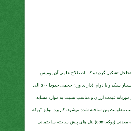
تخلخل تشکیل گردیده که اصطلاح علمی آن پومیس
میباشد و توسط دستگاه دانه بندی شده و در اختیار مصرف کنندگان قرار میگیرد. مشخصات کلیدی *پوکه معدنی (پوکه.com) قروه بسیار سبک و با دوام (دارای وزن حجمی حدودآ ۵۰۰ الی
 درجه مقاوم است) عایق صوتی ضد حشرات و موریانه قیمت ارزان و مناسب نسبت به موارد مشابه
جب مقاومت بتن ساخته شده میشود. کاربرد انواع *پوکه
معدنی (پوکه.com) استفاده *پوکه معدنی (پوکه.com) تولید انواع بلوک های سبک سیمانی {بلوک سقفی,بلوک دیواری,بتن سبک} *پوکه معدنی (پوکه.com) پنل های پیش ساخته ساختمانی