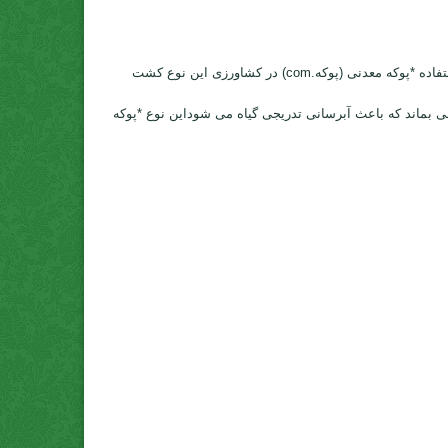
۹-استفاده *پوکه معدنی (پوکه.com) در ساخت موزائیک کاربرد مختلف *پوکه معدنی (پوکه.com) *پوکه معدنی (پوکه.com) یا اسکوریادر کشاورزی- استفاده *پوکه معدنی (پوکه.com) در کشاورزی این نوع کشت
 آب همچنان درخاک باقی بماند که باعث آبرسانی تدریجی گیاه می شوداین نوع *پوکه