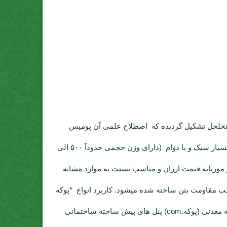
تخلخل تشکیل گردیده که اصطلاح علمی آن پومیس
میباشد و توسط دستگاه دانه بندی شده و در اختیار مصرف کنندگان قرار میگیرد. مشخصات کلیدی *پوکه معدنی (پوکه.com) قروه بسیار سبک و با دوام (دارای وزن حجمی حدودآ ۵۰۰ الی
 درجه مقاوم است) عایق صوتی ضد حشرات و موریانه قیمت ارزان و مناسب نسبت به موارد مشابه
جب مقاومت بتن ساخته شده میشود. کاربرد انواع *پوکه
معدنی (پوکه.com) استفاده *پوکه معدنی (پوکه.com) تولید انواع بلوک های سبک سیمانی {بلوک سقفی,بلوک دیواری,بتن سبک} *پوکه معدنی (پوکه.com) پنل های پیش ساخته ساختمانی