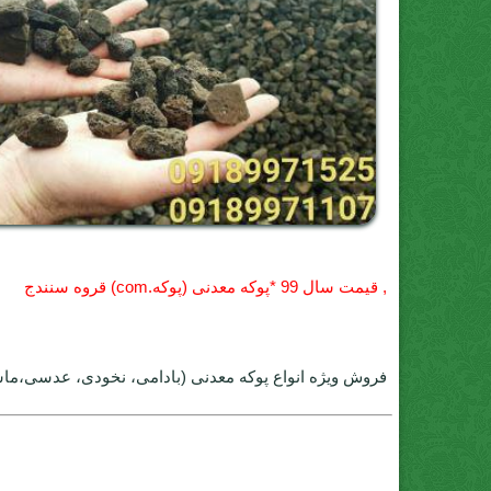
, قيمت سال 99 *پوکه معدنی (پوکه.com) قروه سنندج
فروش ویژه انواع پوکه معدنی (بادامی، نخودی، عدسی،ما