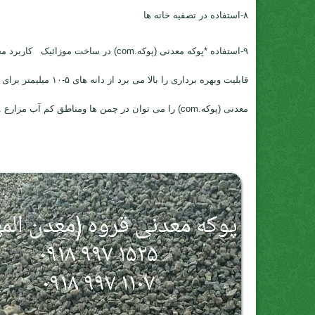
۸-استفاده در تصفیه خانه ها
قابلیت وبهره بردا
معدنی (پوکه.com) را می توان در چمن ها ومناطق کم آب مزارع .{پومیس را می توان برای لایه های زیرین خاک استفاده نمود}