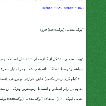
(09189971107 , 09189971525)
*پوکه معدنی (پوکه.com) قروه
*پوکه معدنی
متشکل از گدازه های آتشفشان است که پس 
مقاوم در برابر انقباض و انبساط ازمهمترین ویژگی این م