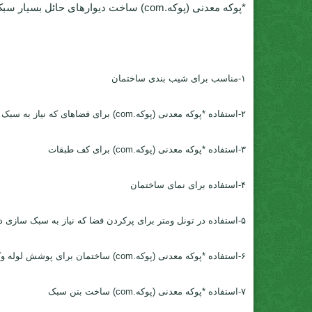
*پوکه معدنی (پوکه.com) ساخت دیوارهای حائل بسیار سبک *پوکه معدنی (پوکه.com) قطعات تزئینی,طراحی داخلی اصلی ترین کاربرد *پوکه معدنی (پوکه.com) *پوکه.com
۱-مناسب برای شیب بندی ساختمان
۲-استفاده *پوکه معدنی (پوکه.com) برای فضاهای که نیاز به سبک سازی دارد
۳-استفاده *پوکه معدنی (پوکه.com) برای کف طبقات
۴-استفاده برای نمای ساختمان
۵-استفاده در تونل ومتر برای پرکردن فضا که نیاز به سبک سازی دارد
۶-استفاده *پوکه معدنی (پوکه.com) ساختمان برای پوشش لوله وکف آشپزخانه
۷-استفاده *پوکه معدنی (پوکه.com) ساخت بتن سبک