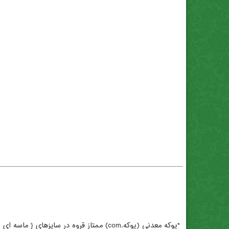
*پوکه معدنی (پوکه.com) عبدی . بهترین *پوکه معدنی (پوکه.com) . *پوکه معدنی (پوکه.com) برای گلدان . تهیه *پوکه معدنی (پوکه.com) . *پوکه معدنی (پوکه.com) تبریز .
*پوکه معدنی (پوکه.com) ممتاز قروه در سایزهای { ماسه ای , عدسی , نخودی , فندوقی , گردویی , آبنما }