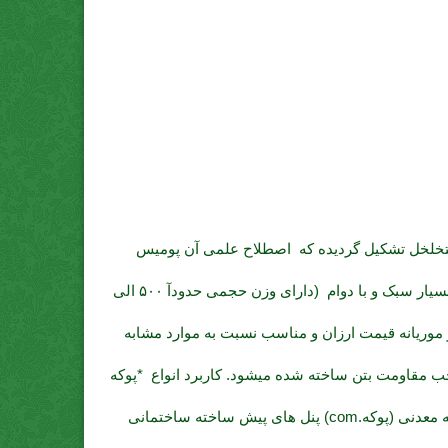
تخلخل تشکیل گردیده که اصطلاح علمی آن پومیس
میباشد و توسط دستگاه دانه بندی شده و در اختیار مصرف کنندگان قرار میگیرد. مشخصات کلیدی *پوکه معدنی (پوکه.com) قروه بسیار سبک و با دوام (دارای وزن حجمی حدودآ ۵۰۰ الی
 درجه مقاوم است) عایق صوتی ضد حشرات و موریانه قیمت ارزان و مناسب نسبت به موارد مشابه
جب مقاومت بتن ساخته شده میشود. کاربرد انواع *پوکه
معدنی (پوکه.com) استفاده *پوکه معدنی (پوکه.com) تولید انواع بلوک های سبک سیمانی {بلوک سقفی,بلوک دیواری,بتن سبک} *پوکه معدنی (پوکه.com) پنل های پیش ساخته ساختمانی