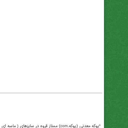
*پوکه معدنی (پوکه.com) عبدی . بهترین *پوکه معدنی (پوکه.com) . *پوکه معدنی (پوکه.com) برای گلدان . تهیه *پوکه معدنی (پوکه.com) . *پوکه معدنی (پوکه.com) تبریز .
*پوکه معدنی (پوکه.com) ممتاز قروه در سایزهای { ماسه ای , عدسی , نخودی , فندوقی , گردویی , آبنما }