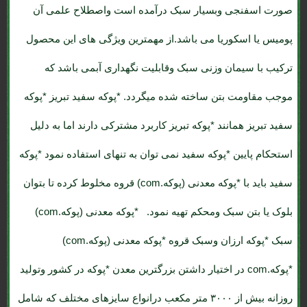
صورت اسفنجی وبسیار سبک درآمده است واصطلاح علمی آن
پومیس یا اسکوریا می باشد.از مهمترین ویژگی های این محصول
ترکیب با سیمان وزنی سبک وقابلیت نگهداری آبمی باشد که
موجب مقاومت بتن ساخته شده میگردد. *پوکه سفید تبریز *پوکه
سفید تبریز همانند *پوکه تبریز کاربرد مشترکی دارند اما به دلیل
استحکام پایین *پوکه سفید نمی توان به تنهای استفاده نمود *پوکه
سفید باید با *پوکه معدنی (پوکه.com) قروه مخلوط کرده تا بتوان
بلوک یا بتن سبک ومحکم تهیه نمود. *پوکه معدنی (پوکه.com)
سبک *پوکه ارزان وسبک قروه *پوکه معدنی (پوکه.com)
*پوکه.com در اختیار داشتن بزرگترین معدن *پوکه در کشور وتولید
روزانه بیش از ۳۰۰۰ متر مکعب درانواع سایزهای مختلف که شامل