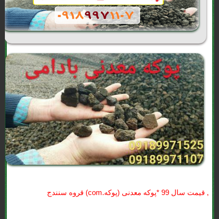
, قيمت سال 99 *پوکه معدنی (پوکه.com) قروه سنندج