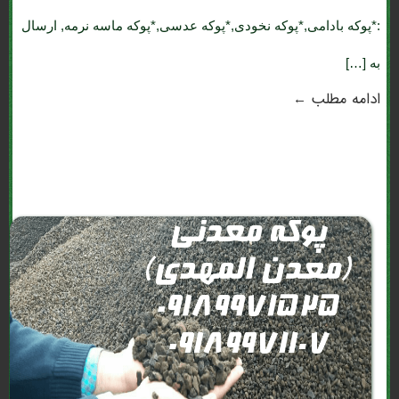
:*پوکه بادامی,*پوکه نخودی,*پوکه عدسی,*پوکه ماسه نرمه, ارسال
به […]
ادامه مطلب ←