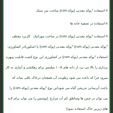
۷-استفاده *پوکه معدنی (پوکه.com) ساخت بتن سبک
۸-استفاده در تصفیه خانه ها
۹-استفاده *پوکه معدنی (پوکه.com) در ساخت موزائیک کاربرد مختلف
*پوکه معدنی (پوکه.com) *پوکه معدنی (پوکه.com) یا اسکوریادر کشاورزی-
استفاده *پوکه معدنی (پوکه.com) در کشاورزی این نوع کشت قابلیت وبهره
برداری را بالا می برد از دانه های ۵-۱۰ میلیمتر برای زهکشی و آبیاری به کار
میرود چرا که باعث می شود رطوبت آب همچنان درخاک باقی بماند که
باعث آبرسانی تدریجی گیاه می شوداین نوع *پوکه معدنی (پوکه.com) را
می توان در چمن ها ومناطق کم آب مزارع .{پومیس را می توان برای لایه
های زیرین خاک استفاده نمود}