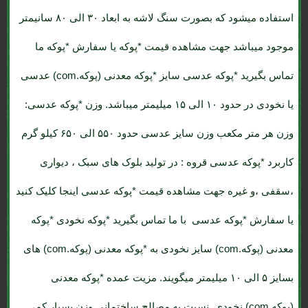
استفاده میشود که بصورت سنگ لاشه به ابعاد ۳۰ الی ۸۰ سانیمتر
موجود میباشد جهت مشاهده قیمت *پوکه یا سفارش *پوکه ما
تماس بگیرید *پوکه عدسی سایز *پوکه معدنی (پوکه.com) عدسی
یا نخودی در حدود ۱۰ الی ۱۵ میلیمتر میباشد. وزن *پوکه عدسی:
وزن هر متر مکعب وزن سایز عدسی حدود ۵۵۰ الی ۶۵۰ کیلو گرم
کاربرد *پوکه عدسی قروه : در تولید بلوک های سبک ، دیواری
،سقفی ،و غیره جهت مشاهده قیمت *پوکه عدسی اینجا کلیک کنید
یا سفارش *پوکه عدسی با ما تماس بگیرید *پوکه نخودی *پوکه
معدنی (پوکه.com) سایز نخودی به *پوکه معدنی (پوکه.com) های
بسایز ۵ الی ۱۰ میلیمتر میگویند. مزیت عمده *پوکه معدنی
(پوکه.com) نخودی نسبت به مصالح ساختمانی وزن بسیار کم،