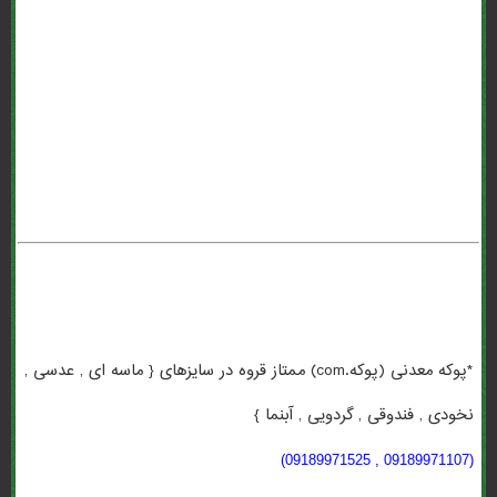
معدنی (پوکه.com) قروه سنندج . *پوکه معدنی (پوکه.com) اصفهان . *پوکه
معدنی (پوکه.com) در انگلیسی . معنی *پوکه معدنی (پوکه.com) به
انگلیسی . *پوکه معدنی (پوکه.com) به انگلیسی . *پوکه معدنی (پوکه.com)
عبدی . بهترین *پوکه معدنی (پوکه.com) . *پوکه معدنی (پوکه.com) برای
گلدان . تهیه *پوکه معدنی (پوکه.com) . *پوکه معدنی (پوکه.com) تبریز .
*پوکه معدنی (پوکه.com) ممتاز قروه در سایزهای { ماسه ای , عدسی ,
نخودی , فندوقی , گردویی , آبنما }
(09189971107 , 09189971525)