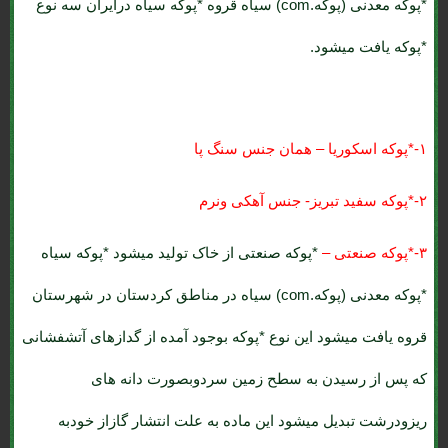
*پوکه معدنی (پوکه.com) سیاه قروه
*پوکه سیاه درایران سه نوع
*پوکه یافت میشود.
۱-*پوکه اسکوریا – همان جنس سنگ پا
۲-*پوکه سفید تبریز- جنس آهکی ونرم
۳-*پوکه صنعتی –
*پوکه صنعتی از خاک تولید میشود *پوکه سیاه
*پوکه معدنی (پوکه.com) سیاه در مناطق کردستان در شهرستان
قروه یافت میشود این نوع *پوکه بوجود آمده از گدازهای آتشفشانی
که پس از رسیدن به سطح زمین سردوبصورت دانه های
ریزودرشت تبدیل میشود این ماده به علت انتشار گازاز خودبه