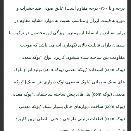
درجه و تا ۷۶۰- درجه مقاوم است) عایق صوتی ضد حشرات و
موریانه قیمت ارزان و مناسب نسبت به موارد مشابه مقاوم در
برابر انقباض و انبساط ازمهمترین ویژگی این محصول در ترکیب با
سیمان دارای قابلیت بالای نگهداری آب می باشد که موجب
مقاومت بتن ساخته شده میشود. کاربرد انواع *پوکه معدنی
(پوکه.com) استفاده *پوکه معدنی (پوکه.com) تولید انواع بلوک
های سبک سیمانی {بلوک سقفی,بلوک دیواری,بتن سبک} *پوکه
معدنی (پوکه.com) پنل های پیش ساخته ساختمانی *پوکه معدنی
(پوکه.com) ساخت دیوارهای حائل بسیار سبک *پوکه معدنی
(پوکه.com) قطعات تزئینی,طراحی داخلی اصلی ترین کاربرد
*پوکه معدنی (پوکه.com) *پوکه.com