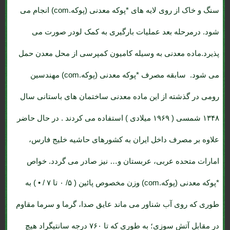
سنگ و خاک از روی لایه های *پوکه معدنی (پوکه.com) انجام می
شود. درمرحله بعد عملیات بارگیری به کمک لودر صورت می
پذیرد.ماده معدنی به وسیله کامیون کمپرسی از محل معدن حمل
می شود. سابقه مصرف *پوکه معدنی (پوکه.com) مهندسین
رومی در گذشته از این ماده معدنی ساختمان های باستانی سال
۱۳۴۸ شمسی ( ۱۹۶۹ میلادی ) استفاده می کردند . در حال حاضر
علاوه بر مصرف داخل ایران به کشورهای حاشیه خلیج فارس،
امارات متحده عربی، عربستان و… نیز صادر می گردد. خواص
*پوکه معدنی (پوکه.com) وزن مخصوص پائین ( ۵/ ۰ تا ۷ / • ) به
طوری که روی آب شناور می ماند عایق صدا، گرما و سرما مقاوم
در مقابل آتش سوزی؛ به طوری که تا ۷۶۰ درجه سانتیگراد هیچ