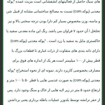
های سبک حاصل از فعالیتهای آتشفشانی است مزیت عمده *پوکه
معدنی (پوکه.com) نسبت به مصالح ساختمانی مشابه از قبیل شن
و ماسه، وزن مخصوص بسیار کم دارا بودن درجه سختی بالا و نیز
تخلخل / آن حدود ۷ فراوان می باشد. رنگ این ماده معدنی سفید یا
خاکستری مایل به سفید یا زرد است . *پوکه معدنی (پوکه.com)
دارای دانه بندی های متفاوت از ذرات غباری تا قطعات بزرگ با
قطر بیش از ۱۰۰ میلیمتر است.هر یک از اندازه های فوق برای
مصارف بخصوصی کاربرد دارند. نمونه ای از نحوه استخراج *پوکه
معدنی (پوکه.com) به صورت عدسی هایی با قطر ۵۰ تا ۱۰۰ متر و
ارتفاع حدود ۵ متر در زیر لایه هایی از خاک و سنگ وجود دارد. پس
از حفر ترانشه توسط بلدوزر عملیات باطله برداری یعنی برداشتن