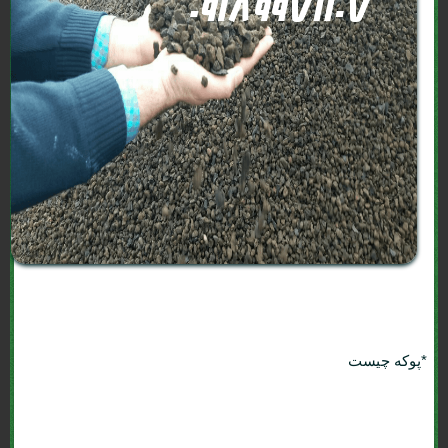
*پوکه چیست