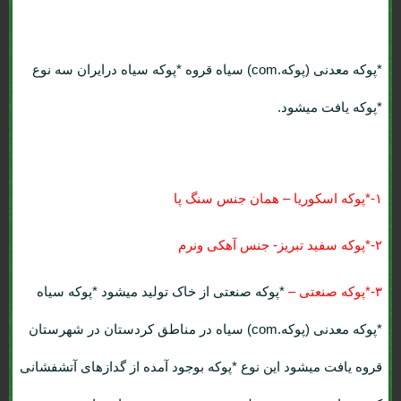
*پوکه معدنی (پوکه.com) سیاه قروه
*پوکه سیاه درایران سه نوع
*پوکه یافت میشود.
۱-*پوکه اسکوریا – همان جنس سنگ پا
۲-*پوکه سفید تبریز- جنس آهکی ونرم
۳-*پوکه صنعتی –
*پوکه صنعتی از خاک تولید میشود *پوکه سیاه
*پوکه معدنی (پوکه.com) سیاه در مناطق کردستان در شهرستان
قروه یافت میشود این نوع *پوکه بوجود آمده از گدازهای آتشفشانی