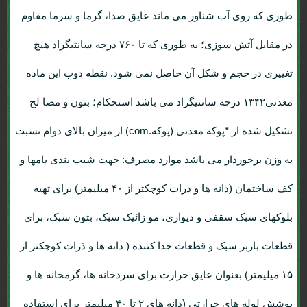
طوری که روی آب شناور می ماند عایق صدا، گرما و سرما مقاوم
در مقابل آتش سوزی؛ به طوری که تا ۷۶۰ درجه سانتیگراد هیچ
تغییری در حجم و شکل آن حاصل نمی شود. نقطه ذوب این ماده
معدنی۱۳۴۲ درجه سانتیگراد می باشد استحکام؛ بتون و مصا لح
تشکیل شده از *پوکه معدنی (پوکه.com) از میزان بالای دوام نسبت
به وزن برخوردار می باشد موارد مصرف: جهت شیب بندی بامها و
کف ساختمان (دانه ها و ذرات کوچکتر از ۴۰ میلیمتر) برای تهیه
بلوکهای سبک سقفی و دیواری، مو زائیک سبک، بتون سبک، برای
قطعات باربر سبک و قطعات جدا کننده ( دانه ها و ذرات کوچکتر از
۱۵ میلیمتر) بعنوان عایق حرارت برای سردخانه ها، گرمخانه ها و
پوشش لوله های حرارتی (دانه های ۲ تا ۴۰ میلیمتر برای استفاده