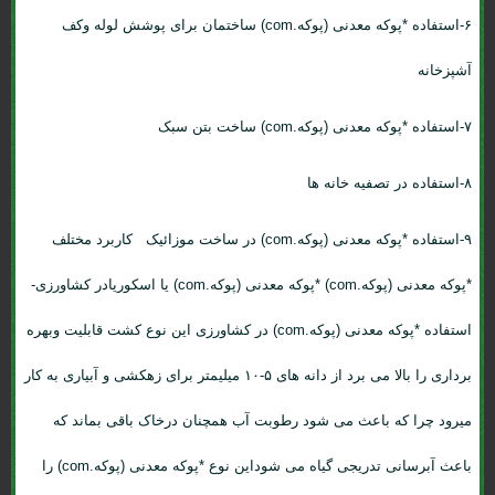
۶-استفاده *پوکه معدنی (پوکه.com) ساختمان برای پوشش لوله وکف
آشپزخانه
۷-استفاده *پوکه معدنی (پوکه.com) ساخت بتن سبک
۸-استفاده در تصفیه خانه ها
۹-استفاده *پوکه معدنی (پوکه.com) در ساخت موزائیک کاربرد مختلف
*پوکه معدنی (پوکه.com) *پوکه معدنی (پوکه.com) یا اسکوریادر کشاورزی-
استفاده *پوکه معدنی (پوکه.com) در کشاورزی این نوع کشت قابلیت وبهره
برداری را بالا می برد از دانه های ۵-۱۰ میلیمتر برای زهکشی و آبیاری به کار
میرود چرا که باعث می شود رطوبت آب همچنان درخاک باقی بماند که
باعث آبرسانی تدریجی گیاه می شوداین نوع *پوکه معدنی (پوکه.com) را