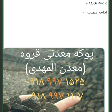
پرتلند پوزولان
ادامه مطلب ←