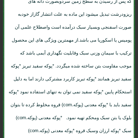
که پس از رسیدن به سطح زمین سردوبصورت دانه های
ریزودرشت تبدیل میشود این ماده به علت انتشار گازاز خودبه
صورت اسفنجی وبسیار سبک درآمده است واصطلاح علمی آن
پومیس یا اسکوریا می باشد.از مهمترین ویژگی های این محصول
ترکیب با سیمان وزنی سبک وقابلیت نگهداری آبمی باشد که
موجب مقاومت بتن ساخته شده میگردد. *پوکه سفید تبریز *پوکه
سفید تبریز همانند *پوکه تبریز کاربرد مشترکی دارند اما به دلیل
استحکام پایین *پوکه سفید نمی توان به تنهای استفاده نمود *پوکه
سفید باید با *پوکه معدنی (پوکه.com) قروه مخلوط کرده تا بتوان
بلوک یا بتن سبک ومحکم تهیه نمود. *پوکه معدنی (پوکه.com)
سبک *پوکه ارزان وسبک قروه *پوکه معدنی (پوکه.com)