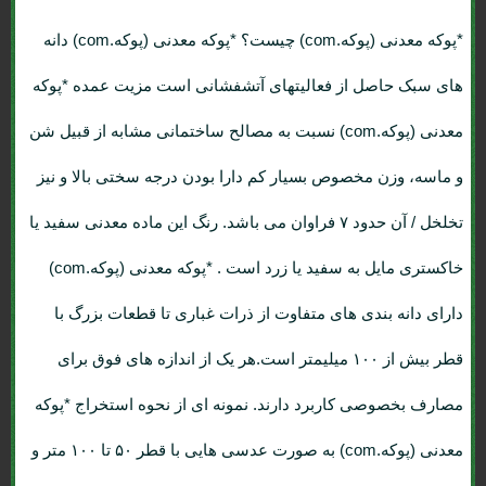
*پوکه معدنی (پوکه.com) چیست؟
*پوکه معدنی (پوکه.com) دانه
های سبک حاصل از فعالیتهای آتشفشانی است مزیت عمده *پوکه
معدنی (پوکه.com) نسبت به مصالح ساختمانی مشابه از قبیل شن
و ماسه، وزن مخصوص بسیار کم دارا بودن درجه سختی بالا و نیز
تخلخل / آن حدود ۷ فراوان می باشد. رنگ این ماده معدنی سفید یا
خاکستری مایل به سفید یا زرد است . *پوکه معدنی (پوکه.com)
دارای دانه بندی های متفاوت از ذرات غباری تا قطعات بزرگ با
قطر بیش از ۱۰۰ میلیمتر است.هر یک از اندازه های فوق برای
مصارف بخصوصی کاربرد دارند. نمونه ای از نحوه استخراج *پوکه
معدنی (پوکه.com) به صورت عدسی هایی با قطر ۵۰ تا ۱۰۰ متر و