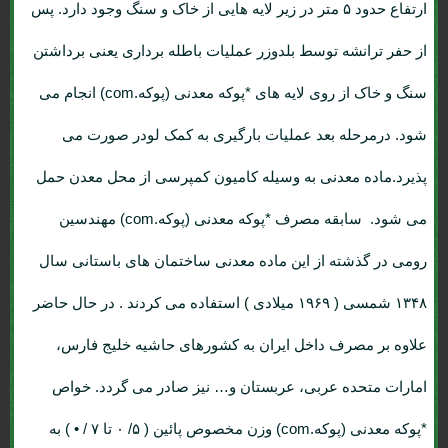
ارتفاع حدود ۵ متر در زیر لایه هایی از خاک و سنگ وجود دارد. پس
از حفر ترانشه توسط بلدوزر عملیات باطله برداری یعنی برداشتن
سنگ و خاک از روی لایه های *پوکه معدنی (پوکه.com) انجام می
شود. درمرحله بعد عملیات بارگیری به کمک لودر صورت می
پذیرد.ماده معدنی به وسیله کامیون کمپرسی از محل معدن حمل
می شود. سابقه مصرف *پوکه معدنی (پوکه.com) مهندسین
رومی در گذشته از این ماده معدنی ساختمان های باستانی سال
۱۳۴۸ شمسی ( ۱۹۶۹ میلادی ) استفاده می کردند . در حال حاضر
علاوه بر مصرف داخل ایران به کشورهای حاشیه خلیج فارس،
امارات متحده عربی، عربستان و… نیز صادر می گردد. خواص
*پوکه معدنی (پوکه.com) وزن مخصوص پائین ( ۵/ ۰ تا ۷ / • ) به