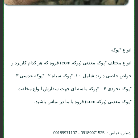
انواع *پوکه
انواع مختلف *پوکه معدنی (پوکه.com) قروه که هر کدام کاربرد و
خواص خاصی دارند شامل : ۱- *پوکه سیاه ۲– *پوکه عدسی ۳ –
*پوکه نخودی ۴ – *پوکه ماسه ای جهت سفارش انواع مخلفت
*پوکه معدنی (پوکه.com) قروه با ما در تماس باشید.
شماره تماس : 09189971525 - 09189971107