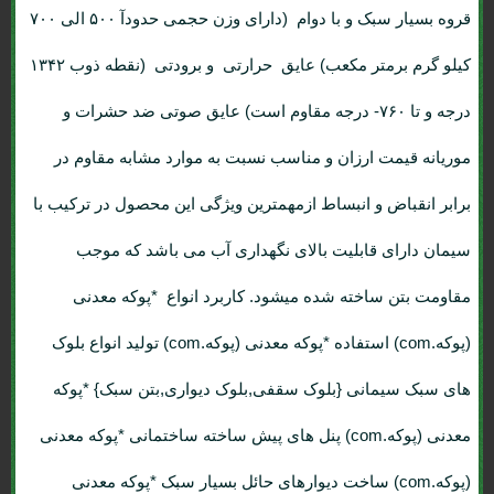
قروه بسیار سبک و با دوام (دارای وزن حجمی حدودآ ۵۰۰ الی ۷۰۰
کیلو گرم برمتر مکعب) عایق حرارتی و برودتی (نقطه ذوب ۱۳۴۲
درجه و تا ۷۶۰- درجه مقاوم است) عایق صوتی ضد حشرات و
موریانه قیمت ارزان و مناسب نسبت به موارد مشابه مقاوم در
برابر انقباض و انبساط ازمهمترین ویژگی این محصول در ترکیب با
سیمان دارای قابلیت بالای نگهداری آب می باشد که موجب
مقاومت بتن ساخته شده میشود. کاربرد انواع *پوکه معدنی
(پوکه.com) استفاده *پوکه معدنی (پوکه.com) تولید انواع بلوک
های سبک سیمانی {بلوک سقفی,بلوک دیواری,بتن سبک} *پوکه
معدنی (پوکه.com) پنل های پیش ساخته ساختمانی *پوکه معدنی
(پوکه.com) ساخت دیوارهای حائل بسیار سبک *پوکه معدنی