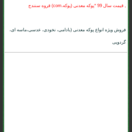
, قيمت سال 99 *پوکه معدنی (پوکه.com) قروه سنندج
فروش ویژه انواع پوکه معدنی (بادامی، نخودی، عدسی،ماسه ای،
گردویی
قيمت سال 99 *پوکه معدنی (پوکه.com) قروه سنندج : *پوکه پومیس .
*پوکه قروه . *پوکه معدنی (پوکه.com) قروه . *پوکه تنی چند؟ . *پوکه ماسه
ای . *پوکه عدسی . *پوکه نخودی . *پوکه بادامی . *پوکه فندوقی . *پوکه
ارزان . *پوکه معدنی (پوکه.com) برای تهران و کرج . *پوکه شیب بندی .
قیمت روز *پوکه معدنی (پوکه.com) قروه . پومیس تبریز . محاسبه *پوکه