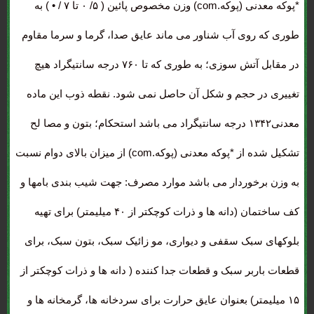
*پوکه معدنی (پوکه.com) وزن مخصوص پائین ( ۵/ ۰ تا ۷ / • ) به
طوری که روی آب شناور می ماند عایق صدا، گرما و سرما مقاوم
در مقابل آتش سوزی؛ به طوری که تا ۷۶۰ درجه سانتیگراد هیچ
تغییری در حجم و شکل آن حاصل نمی شود. نقطه ذوب این ماده
معدنی۱۳۴۲ درجه سانتیگراد می باشد استحکام؛ بتون و مصا لح
تشکیل شده از *پوکه معدنی (پوکه.com) از میزان بالای دوام نسبت
به وزن برخوردار می باشد موارد مصرف: جهت شیب بندی بامها و
کف ساختمان (دانه ها و ذرات کوچکتر از ۴۰ میلیمتر) برای تهیه
بلوکهای سبک سقفی و دیواری، مو زائیک سبک، بتون سبک، برای
قطعات باربر سبک و قطعات جدا کننده ( دانه ها و ذرات کوچکتر از
۱۵ میلیمتر) بعنوان عایق حرارت برای سردخانه ها، گرمخانه ها و