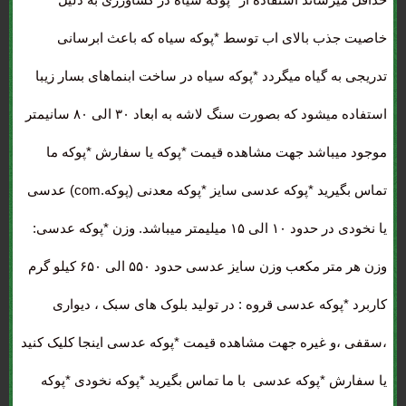
خاصیت جذب بالای اب توسط *پوکه سیاه که باعث ابرسانی
تدریجی به گیاه میگردد *پوکه سیاه در ساخت ابنماهای بسار زیبا
استفاده میشود که بصورت سنگ لاشه به ابعاد ۳۰ الی ۸۰ سانیمتر
موجود میباشد جهت مشاهده قیمت *پوکه یا سفارش *پوکه ما
تماس بگیرید *پوکه عدسی سایز *پوکه معدنی (پوکه.com) عدسی
یا نخودی در حدود ۱۰ الی ۱۵ میلیمتر میباشد. وزن *پوکه عدسی:
وزن هر متر مکعب وزن سایز عدسی حدود ۵۵۰ الی ۶۵۰ کیلو گرم
کاربرد *پوکه عدسی قروه : در تولید بلوک های سبک ، دیواری
،سقفی ،و غیره جهت مشاهده قیمت *پوکه عدسی اینجا کلیک کنید
یا سفارش *پوکه عدسی با ما تماس بگیرید *پوکه نخودی *پوکه