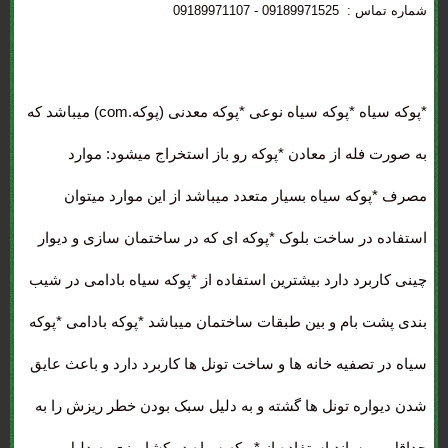
شماره تماس : 09189971525 - 09189971107
*پوکه سیاه
*پوکه سیاه نوعی *پوکه معدنی (پوکه.com) میباشد که
به صورت فله از معادن *پوکه رو باز استخراج میشود: موارد
مصرف *پوکه سیاه بسیار متعدد میباشد از این موارد میتوان
استفاده در ساخت
بلوک *پوکه ای
که در ساختمان سازی و دیوار
چینی کاربرد دارد بیشترین استفاده از *پوکه سیاه بادامی در شیب
بندی پشت بام و بین طبقات ساختمان میباشد *پوکه بادامی *پوکه
سیاه در تصفیه خانه ها و ساخت تونل ها کاربرد دارد و باعث عایق
شدن دیواره تونل ها گشته و به دلیل سبک بودن خطر ریزش را به
حداقل میرساند استفاده از *پوکه سیاه در کشاورزی به دلیل