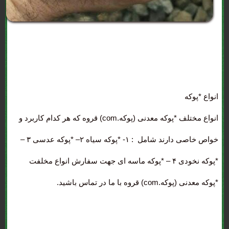
انواع *پوکه
انواع مختلف *پوکه معدنی (پوکه.com) قروه که هر کدام کاربرد و
خواص خاصی دارند شامل : ۱- *پوکه سیاه ۲– *پوکه عدسی ۳ –
*پوکه نخودی ۴ – *پوکه ماسه ای جهت سفارش انواع مخلفت
*پوکه معدنی (پوکه.com) قروه با ما در تماس باشید.