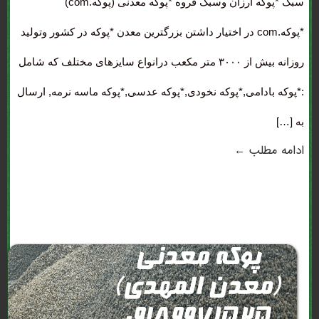
سبک *پوکه ارزان وسبک قروه *پوکه معدنی (پوکه.com)
*پوکه.com در اختیار داشتن بزرگترین معدن *پوکه در کشور وتولید
روزانه بیش از ۳۰۰۰ متر مکعب درانواع سایزهای مختلف که شامل
:*پوکه بادامی,*پوکه نخودی,*پوکه عدسی,*پوکه ماسه نرمه, ارسال
به […]
ادامه مطلب ←