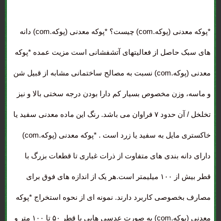
*پوکه معدنی (پوکه.com) چیست؟
*پوکه معدنی (پوکه.com) دانه
های سبک حاصل از فعالیتهای آتشفشانی است مزیت عمده *پوکه
معدنی (پوکه.com) نسبت به مصالح ساختمانی مشابه از قبیل شن
و ماسه، وزن مخصوص بسیار کم دارا بودن درجه سختی بالا و نیز
تخلخل / آن حدود ۷ فراوان می باشد. رنگ این ماده معدنی سفید یا
خاکستری مایل به سفید یا زرد است . *پوکه معدنی (پوکه.com)
دارای دانه بندی های متفاوت از ذرات غباری تا قطعات بزرگ با
قطر بیش از ۱۰۰ میلیمتر است.هر یک از اندازه های فوق برای
مصارف بخصوصی کاربرد دارند. نمونه ای از نحوه استخراج *پوکه
معدنی (پوکه.com) به صورت عدسی هایی با قطر ۵۰ تا ۱۰۰ متر و