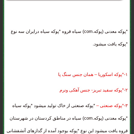
*پوکه معدنی (پوکه.com) سیاه قروه
*پوکه سیاه درایران سه نوع
*پوکه یافت میشود.
۱-*پوکه اسکوریا – همان جنس سنگ پا
۲-*پوکه سفید تبریز- جنس آهکی ونرم
۳-*پوکه صنعتی –
*پوکه صنعتی از خاک تولید میشود *پوکه سیاه
*پوکه معدنی (پوکه.com) سیاه در مناطق کردستان در شهرستان
قروه یافت میشود این نوع *پوکه بوجود آمده از گدازهای آتشفشانی