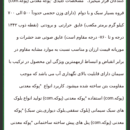
کنندگان قرار میگیرد. مشخصات کلیدی *پوکه معدنی (پوکه.com)
قروه بسیار سبک و با دوام (دارای وزن حجمی حدودآ ۵۰۰ الی ۷۰۰
کیلو گرم برمتر مکعب) عایق حرارتی و برودتی (نقطه ذوب ۱۳۴۲
درجه و تا ۷۶۰- درجه مقاوم است) عایق صوتی ضد حشرات و
موریانه قیمت ارزان و مناسب نسبت به موارد مشابه مقاوم در
برابر انقباض و انبساط ازمهمترین ویژگی این محصول در ترکیب با
سیمان دارای قابلیت بالای نگهداری آب می باشد که موجب
مقاومت بتن ساخته شده میشود. کاربرد انواع *پوکه معدنی
(پوکه.com) استفاده *پوکه معدنی (پوکه.com) تولید انواع بلوک
های سبک سیمانی {بلوک سقفی,بلوک دیواری,بتن سبک} *پوکه
معدنی (پوکه.com) پنل های پیش ساخته ساختمانی *پوکه معدنی