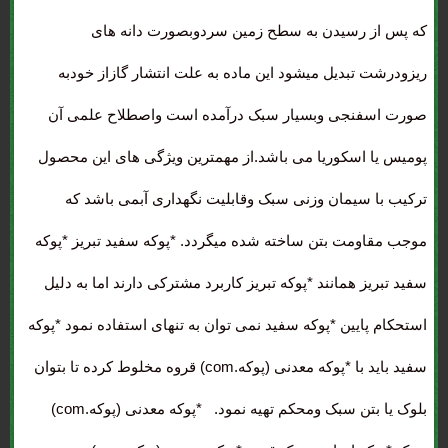
که پس از رسیدن به سطح زمین سردوبصورت دانه های
ریزودرشت تبدیل میشود این ماده به علت انتشار گازاز خودبه
صورت اسفنجی وبسیار سبک درآمده است واصطلاح علمی آن
پومیس یا اسکوریا می باشد.از مهمترین ویژگی های این محصول
ترکیب با سیمان وزنی سبک وقابلیت نگهداری آبمی باشد که
موجب مقاومت بتن ساخته شده میگردد. *پوکه سفید تبریز *پوکه
سفید تبریز همانند *پوکه تبریز کاربرد مشترکی دارند اما به دلیل
استحکام پایین *پوکه سفید نمی توان به تنهای استفاده نمود *پوکه
سفید باید با *پوکه معدنی (پوکه.com) قروه مخلوط کرده تا بتوان
بلوک یا بتن سبک ومحکم تهیه نمود. *پوکه معدنی (پوکه.com)