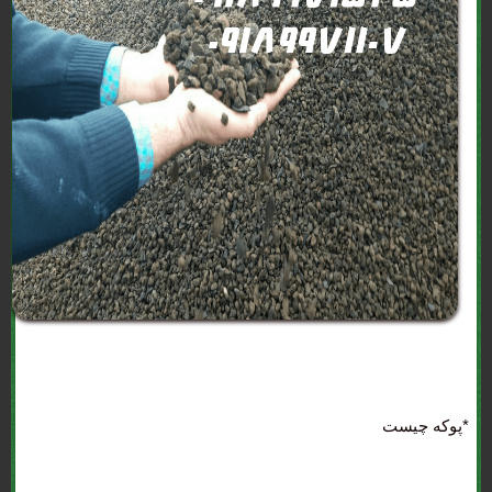
*پوکه چیست