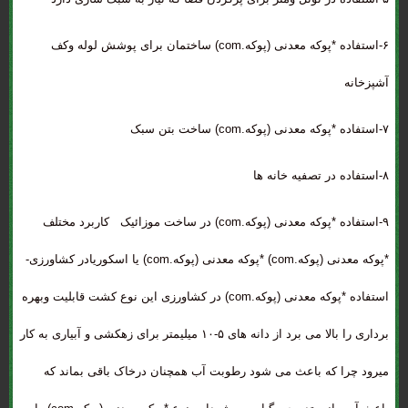
۶-استفاده *پوکه معدنی (پوکه.com) ساختمان برای پوشش لوله وکف
آشپزخانه
۷-استفاده *پوکه معدنی (پوکه.com) ساخت بتن سبک
۸-استفاده در تصفیه خانه ها
۹-استفاده *پوکه معدنی (پوکه.com) در ساخت موزائیک کاربرد مختلف
*پوکه معدنی (پوکه.com) *پوکه معدنی (پوکه.com) یا اسکوریادر کشاورزی-
استفاده *پوکه معدنی (پوکه.com) در کشاورزی این نوع کشت قابلیت وبهره
برداری را بالا می برد از دانه های ۵-۱۰ میلیمتر برای زهکشی و آبیاری به کار
میرود چرا که باعث می شود رطوبت آب همچنان درخاک باقی بماند که