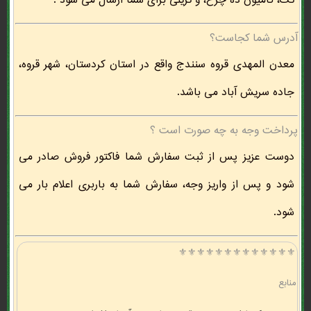
تک، کامیون ده چرخ، و تریلی برای شما ارسال می شود .
آدرس شما کجاست؟
معدن المهدی قروه سنندج واقع در استان کردستان، شهر قروه،
جاده سریش آباد می باشد.
پرداخت وجه به چه صورت است ؟
دوست عزیز پس از ثبت سفارش شما فاکتور فروش صادر می
شود و پس از واریز وجه، سفارش شما به باربری اعلام بار می
شود.
⚜️⚜️⚜️⚜️⚜️⚜️⚜️⚜️⚜️⚜️⚜️⚜️⚜️
منابع