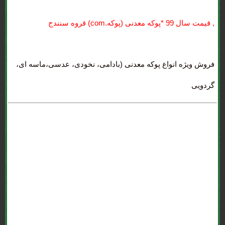
, قيمت سال 99 *پوکه معدنی (پوکه.com) قروه سنندج
فروش ویژه انواع پوکه معدنی (بادامی، نخودی، عدسی،ماسه ای،
گردویی
قيمت سال 99 *پوکه معدنی (پوکه.com) قروه سنندج : *پوکه پومیس .
*پوکه قروه . *پوکه معدنی (پوکه.com) قروه . *پوکه تنی چند؟ . *پوکه ماسه
ای . *پوکه عدسی . *پوکه نخودی . *پوکه بادامی . *پوکه فندوقی . *پوکه
ارزان . *پوکه معدنی (پوکه.com) برای تهران و کرج . *پوکه شیب بندی .
قیمت روز *پوکه معدنی (پوکه.com) قروه . پومیس تبریز . محاسبه *پوکه