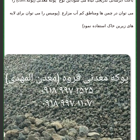
باعث آبرسانی تدریجی گیاه می شوداین نوع *پوکه معدنی (پوکه.com) را
می توان در چمن ها ومناطق کم آب مزارع .{پومیس را می توان برای لایه
های زیرین خاک استفاده نمود}